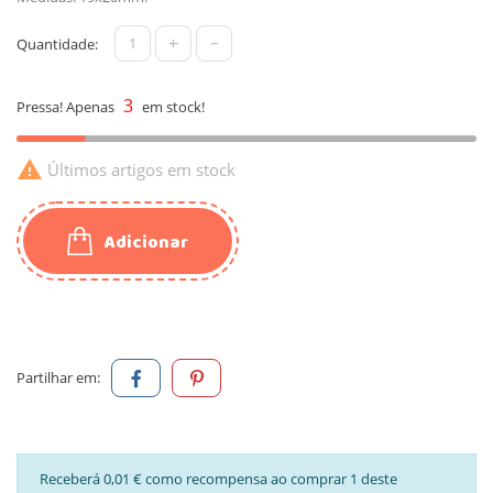
+
-
Quantidade:
3
Pressa! Apenas
em stock!

Últimos artigos em stock
Adicionar
Partilhar em:
Receberá 0,01 € como recompensa ao comprar 1 deste