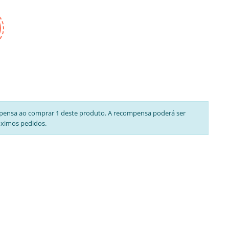
pensa ao comprar 1 deste produto. A recompensa poderá ser
óximos pedidos.