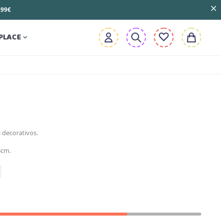
3,99€
PLACE

s decorativos.
5cm.