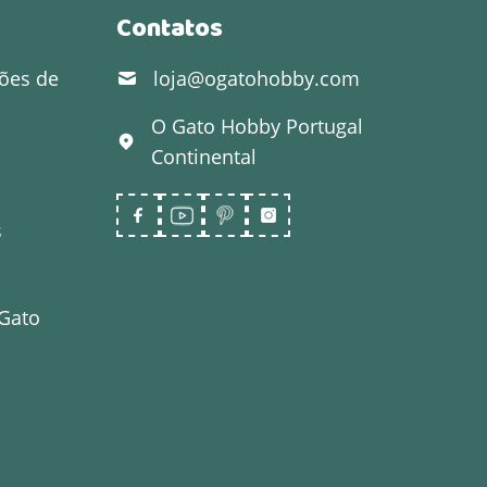
Contatos
ões de
loja@ogatohobby.com
O Gato Hobby
Portugal
Continental
s
 Gato