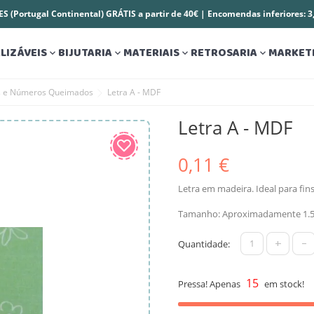
S (Portugal Continental) GRÁTIS a partir de 40€ | Encomendas inferiores: 
LIZÁVEIS
BIJUTARIA
MATERIAIS
RETROSARIA
MARKET




s e Números Queimados
Letra A - MDF
Letra A - MDF
0,11 €
Letra em madeira. Ideal para fin
Tamanho: Aproximadamente 1.
+
-
Quantidade:
15
Pressa! Apenas
em stock!