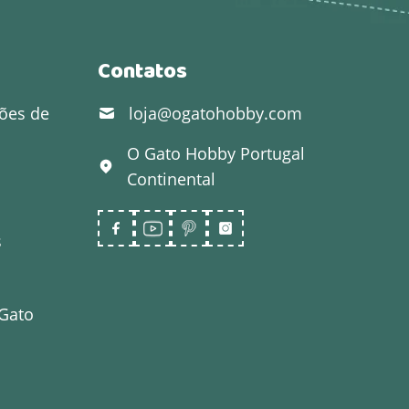
Contatos
ões de
loja@ogatohobby.com
O Gato Hobby
Portugal
Continental
s
 Gato