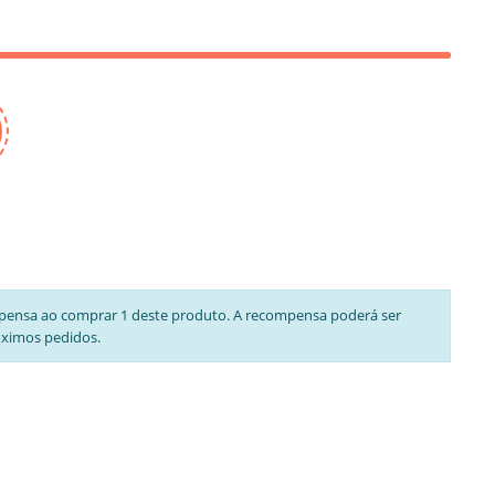
pensa ao comprar 1 deste produto. A recompensa poderá ser
óximos pedidos.