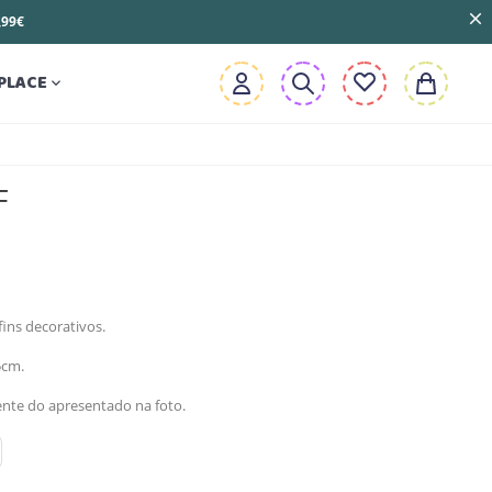
3,99€
PLACE

F
ins decorativos.
5cm.
nte do apresentado na foto.