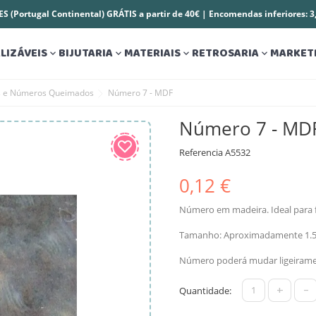
S (Portugal Continental) GRÁTIS a partir de 40€ | Encomendas inferiores: 
LIZÁVEIS
BIJUTARIA
MATERIAIS
RETROSARIA
MARKET




s e Números Queimados
Número 7 - MDF
Número 7 - MD
Referencia
A5532
0,12 €
Número em madeira. Ideal para f
Tamanho: Aproximadamente 1.
Número poderá mudar ligeirame
+
-
Quantidade: