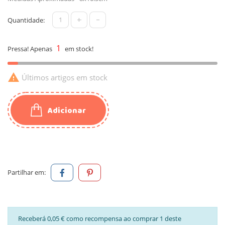
+
-
Quantidade:
1
Pressa! Apenas
em stock!

Últimos artigos em stock
Adicionar
Partilhar em:
Receberá 0,05 € como recompensa ao comprar 1 deste