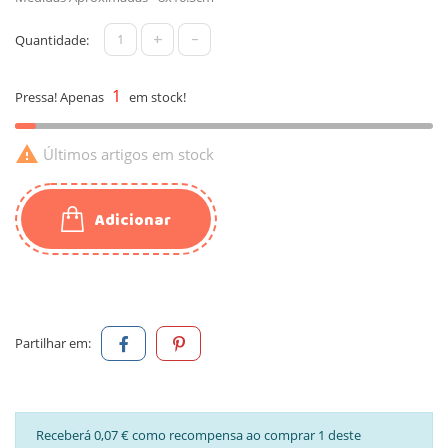
+
-
Quantidade:
1
Pressa! Apenas
em stock!

Últimos artigos em stock
Adicionar
Partilhar em:
Receberá 0,07 € como recompensa ao comprar 1 deste