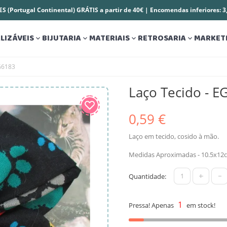
S (Portugal Continental) GRÁTIS a partir de 40€ | Encomendas inferiores: 
LIZÁVEIS
BIJUTARIA
MATERIAIS
RETROSARIA
MARKET




G6183
Laço Tecido - E
0,59 €
Laço em tecido, cosido à mão.
Medidas Aproximadas - 10.5x12
+
-
Quantidade:
1
Pressa! Apenas
em stock!