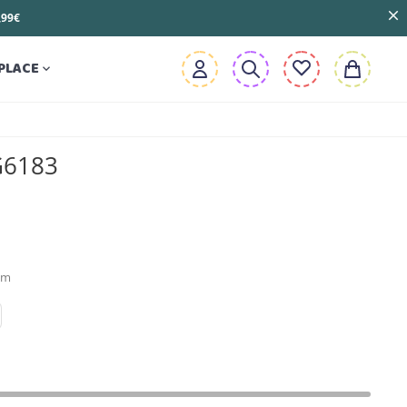
3,99€
PLACE

G6183
cm