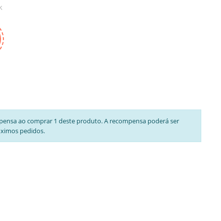
k
pensa ao comprar 1 deste produto. A recompensa poderá ser
óximos pedidos.