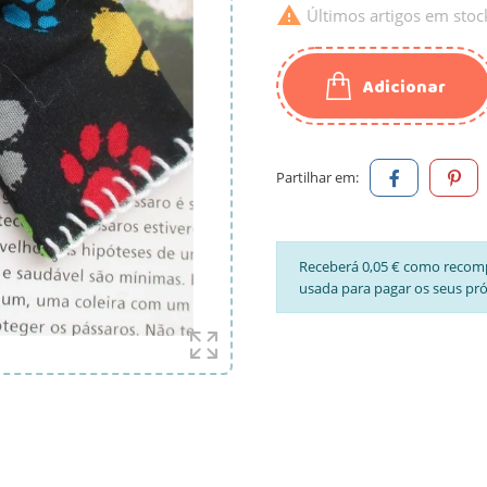

Últimos artigos em stoc
Adicionar
Partilhar em:
Receberá 0,05 € como recom
usada para pagar os seus pr