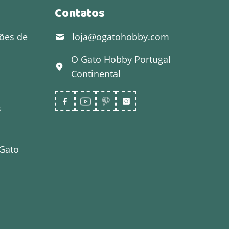
Contatos
ões de
loja@ogatohobby.com
O Gato Hobby
Portugal
Continental
s
 Gato