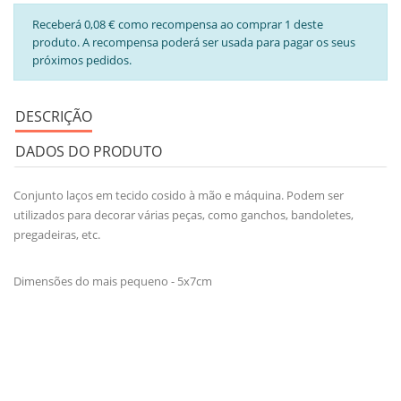
Receberá 0,08 € como recompensa ao comprar 1 deste
produto. A recompensa poderá ser usada para pagar os seus
próximos pedidos.
DESCRIÇÃO
DADOS DO PRODUTO
Conjunto laços em tecido cosido à mão e máquina. Podem ser
utilizados para decorar várias peças, como ganchos, bandoletes,
pregadeiras, etc.
Dimensões do mais pequeno - 5x7cm