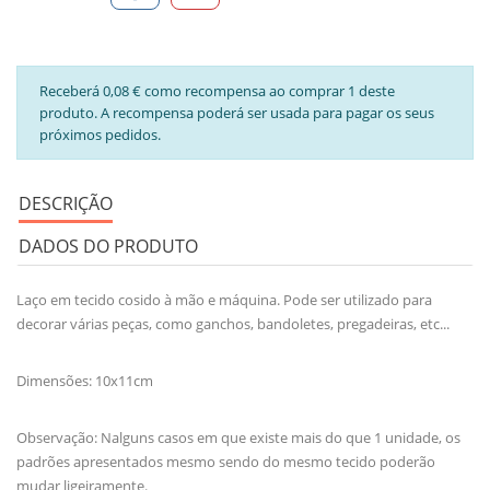
Receberá 0,08 € como recompensa ao comprar 1 deste
produto. A recompensa poderá ser usada para pagar os seus
próximos pedidos.
DESCRIÇÃO
DADOS DO PRODUTO
Laço em tecido cosido à mão e máquina. Pode ser utilizado para
decorar várias peças, como ganchos, bandoletes, pregadeiras, etc...
Dimensões: 10x11cm
Observação: Nalguns casos em que existe mais do que 1 unidade, os
padrões apresentados mesmo sendo do mesmo tecido poderão
mudar ligeiramente.