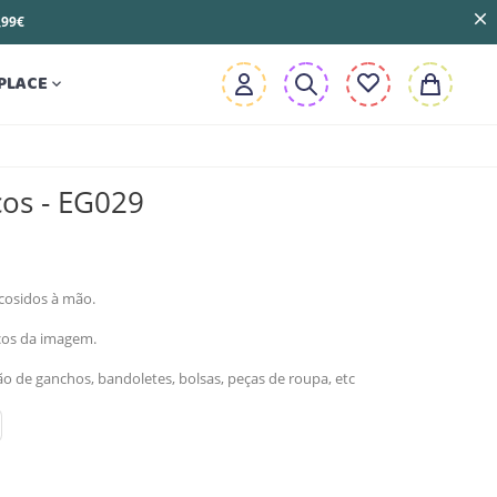
3,99€
PLACE

ços - EG029
 cosidos à mão.
ços da imagem.
 de ganchos, bandoletes, bolsas, peças de roupa, etc