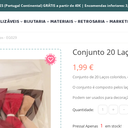
S (Portugal Continental) GRÁTIS a partir de 40€ | Encomendas inferiores: 
LIZÁVEIS
BIJUTARIA
MATERIAIS
RETROSARIA
MARKET




os - EG029
Conjunto 20 La
1,99 €
Conjunto de 20 Laços coloridos,
O conjunto é composto pelos la
Podem ser usados para decoração
+
-
Quantidade:
1
Pressa! Apenas
em stock!