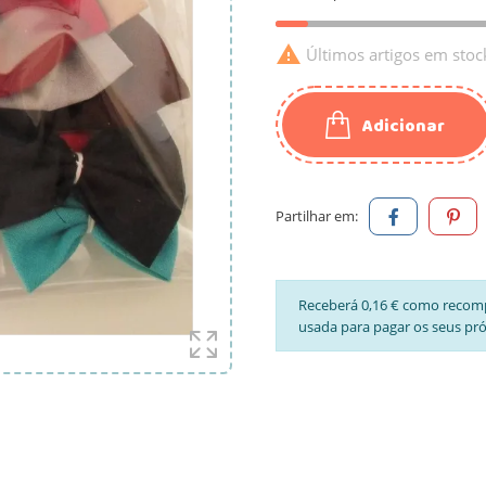

Últimos artigos em stoc
Adicionar
Partilhar em:
Receberá 0,16 € como recom
usada para pagar os seus pr