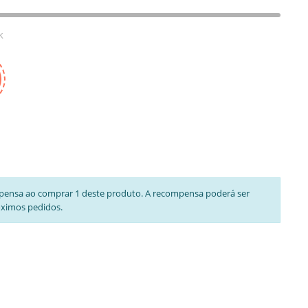
k
pensa ao comprar 1 deste produto. A recompensa poderá ser
óximos pedidos.