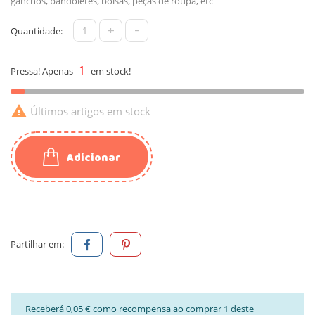
ganchos, bandoletes, bolsas, peças de roupa, etc
+
-
Quantidade:
1
Pressa! Apenas
em stock!

Últimos artigos em stock
Adicionar
Partilhar em:
Receberá 0,05 € como recompensa ao comprar 1 deste