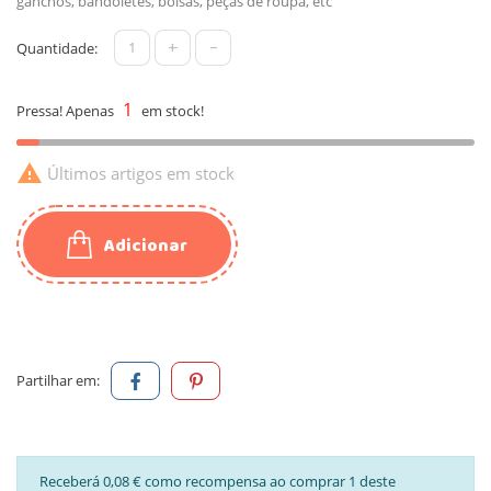
ganchos, bandoletes, bolsas, peças de roupa, etc
+
-
Quantidade:
1
Pressa! Apenas
em stock!

Últimos artigos em stock
Adicionar
Partilhar em:
Receberá 0,08 € como recompensa ao comprar 1 deste