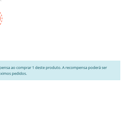
pensa ao comprar 1 deste produto. A recompensa poderá ser
óximos pedidos.