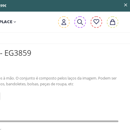
3,99€
PLACE

 - EG3859
dos à mão. O conjunto é composto pelos laços da imagem. Podem ser
s, bandoletes, bolsas, peças de roupa, etc
k