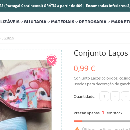
S (Portugal Continental) GRÁTIS a partir de 40€ | Encomendas inferiores: 
LIZÁVEIS
BIJUTARIA
MATERIAIS
RETROSARIA
MARKET




 - EG3859
Conjunto Laços
0,99 €
Conjunto Laços coloridos, cosi
usados para decoração de gancho
+
-
Quantidade:
1
Pressa! Apenas
em stock!

Últimos artigos em stoc