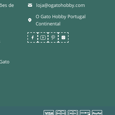
ões de
loja@ogatohobby.com
O Gato Hobby
Portugal
Continental
s
 Gato