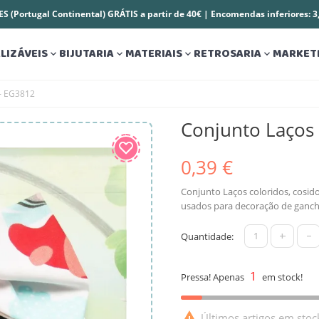
S (Portugal Continental) GRÁTIS a partir de 40€ | Encomendas inferiores: 
LIZÁVEIS
BIJUTARIA
MATERIAIS
RETROSARIA
MARKET




 - EG3812
Conjunto Laços
0,39 €
Conjunto Laços coloridos, cosi
usados para decoração de gancho
+
-
Quantidade:
1
Pressa! Apenas
em stock!

Últimos artigos em stoc