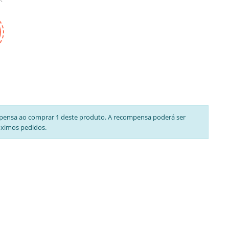
pensa ao comprar 1 deste produto. A recompensa poderá ser
óximos pedidos.