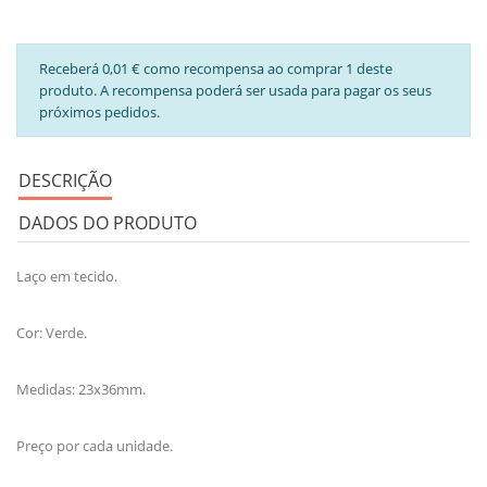
Receberá 0,01 € como recompensa ao comprar 1 deste
produto. A recompensa poderá ser usada para pagar os seus
próximos pedidos.
DESCRIÇÃO
DADOS DO PRODUTO
Laço em tecido.
Cor: Verde.
Medidas: 23x36mm.
Preço por cada unidade.