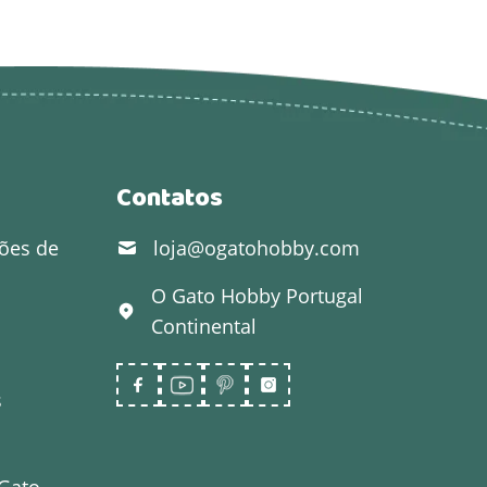
Contatos
ões de
loja@ogatohobby.com
O Gato Hobby
Portugal
Continental
s
 Gato