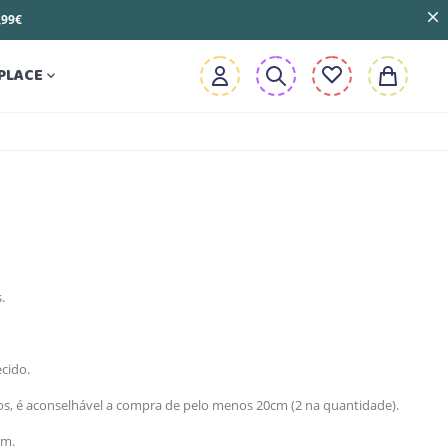
3,99€
PLACE

.
cido.
, é aconselhável a compra de pelo menos 20cm (2 na quantidade).
cm.