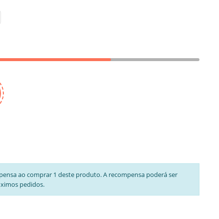
pensa ao comprar 1 deste produto. A recompensa poderá ser
óximos pedidos.