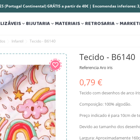
S (Portugal Continental) GRÁTIS a partir de 40€ | Encomendas inferiores: 
LIZÁVEIS
BIJUTARIA
MATERIAIS
RETROSARIA
MARKET




dos
Infantil
Tecido - B6140
Tecido - B6140
Referencia
Aro iris
0,79 €
Tecido com desenhos de arco íris
Composição: 100% algodão.
Preço indicado é para 10cm de te
Devido ao tamanho dos desenhos
Largura: Aproximadamente 160