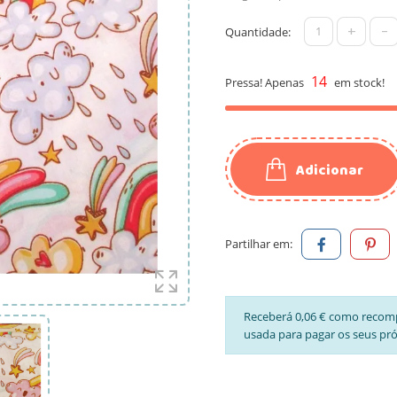
+
-
Quantidade:
14
Pressa! Apenas
em stock!
Adicionar
Partilhar em:
Receberá 0,06 € como recom
usada para pagar os seus pr