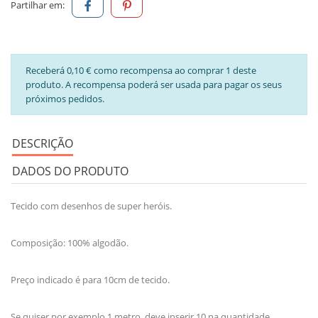
Partilhar em:
Receberá 0,10 € como recompensa ao comprar 1 deste
produto. A recompensa poderá ser usada para pagar os seus
próximos pedidos.
DESCRIÇÃO
DADOS DO PRODUTO
Tecido com desenhos de super heróis.
Composição: 100% algodão.
Preço indicado é para 10cm de tecido.
Se quiser por exemplo 1 metro, deve inserir 10 na quantidade.