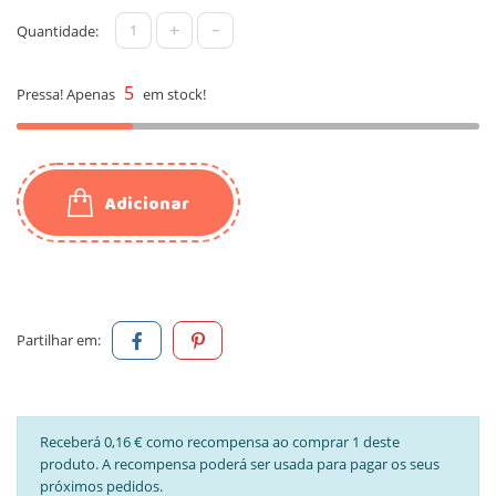
+
-
Quantidade:
5
Pressa! Apenas
em stock!
Adicionar
Partilhar em:
Receberá 0,16 € como recompensa ao comprar 1 deste
produto. A recompensa poderá ser usada para pagar os seus
próximos pedidos.