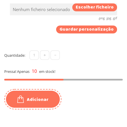
Escolher ficheiro
Nenhum ficheiro selecionado
.png .jpg .gif
Guardar personalização
+
-
Quantidade:
10
Pressa! Apenas
em stock!
Adicionar