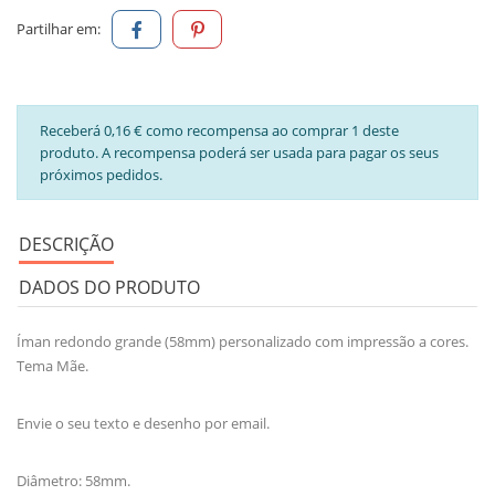
Partilhar em:
Receberá 0,16 € como recompensa ao comprar 1 deste
produto. A recompensa poderá ser usada para pagar os seus
próximos pedidos.
DESCRIÇÃO
DADOS DO PRODUTO
Íman redondo grande (58mm) personalizado com impressão a cores.
Tema Mãe.
Envie o seu texto e desenho por email.
Diâmetro: 58mm.