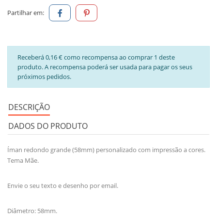
Partilhar em:
Receberá 0,16 € como recompensa ao comprar 1 deste
produto. A recompensa poderá ser usada para pagar os seus
próximos pedidos.
DESCRIÇÃO
DADOS DO PRODUTO
Íman redondo grande (58mm) personalizado com impressão a cores.
Tema Mãe.
Envie o seu texto e desenho por email.
Diâmetro: 58mm.