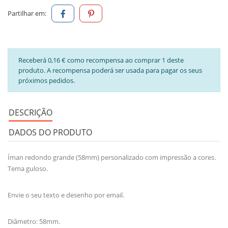
Partilhar em:
Receberá 0,16 € como recompensa ao comprar 1 deste
produto. A recompensa poderá ser usada para pagar os seus
próximos pedidos.
DESCRIÇÃO
DADOS DO PRODUTO
Íman redondo grande (58mm) personalizado com impressão a cores.
Tema guloso.
Envie o seu texto e desenho por email.
Diâmetro: 58mm.