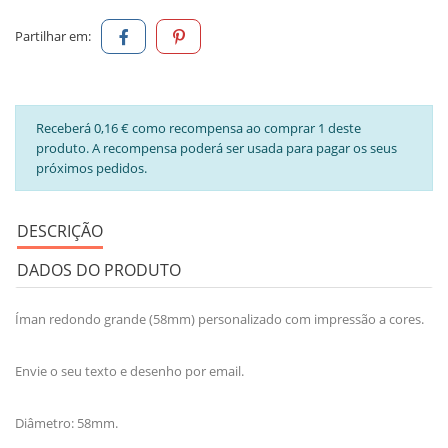
Partilhar em:
Receberá 0,16 € como recompensa ao comprar 1 deste
produto. A recompensa poderá ser usada para pagar os seus
próximos pedidos.
DESCRIÇÃO
DADOS DO PRODUTO
Íman redondo grande (58mm) personalizado com impressão a cores.
Envie o seu texto e desenho por email.
Diâmetro: 58mm.