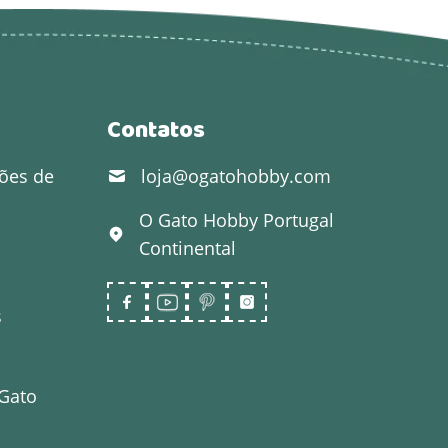
Contatos
ões de
loja@ogatohobby.com
O Gato Hobby
Portugal
Continental
s
 Gato