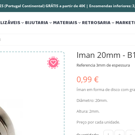
S (Portugal Continental) GRÁTIS a partir de 40€ | Encomendas inferiores: 
LIZÁVEIS
BIJUTARIA
MATERIAIS
RETROSARIA
MARKET




B
Iman 20mm - B
Referencia
3mm de espessura
0,99 €
Íman em forma de disco com gra
Diâmetro: 20mm.
Altura: 2mm.
Preço por cada unidade.
+
-
Quantidade: