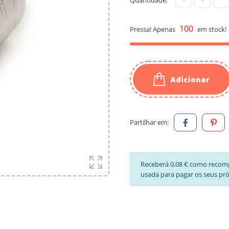
100
Pressa! Apenas
em stock!
Adicionar
Partilhar em:
Receberá 0,08 € como recom
usada para pagar os seus pr