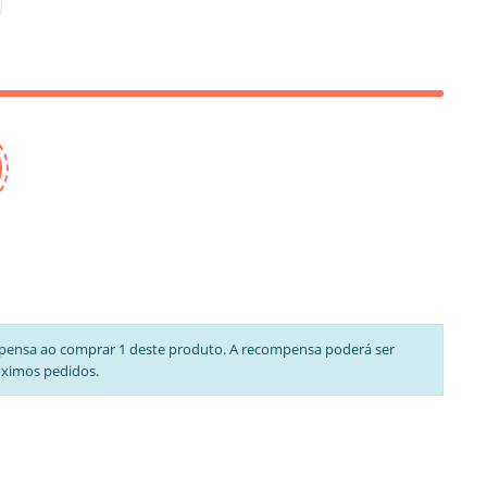
pensa ao comprar 1 deste produto. A recompensa poderá ser
óximos pedidos.