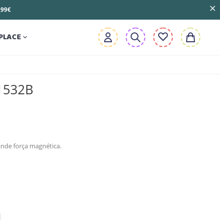
3,99€
PLACE

1532B
nde força magnética.