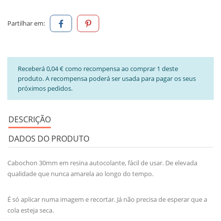
Partilhar em:
Receberá 0,04 € como recompensa ao comprar 1 deste
produto. A recompensa poderá ser usada para pagar os seus
próximos pedidos.
DESCRIÇÃO
DADOS DO PRODUTO
Cabochon 30mm em resina autocolante,
fácil de
usar. De elevada
qualidade que
nunca
amarela
ao longo do tempo
.
É só aplicar numa imagem e recortar. Já não precisa de esperar que a
cola esteja seca.