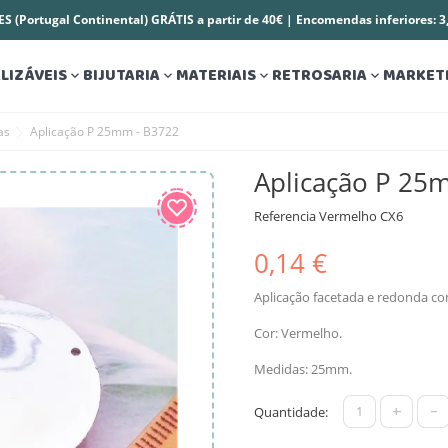
S (Portugal Continental) GRÁTIS a partir de 40€ | Encomendas inferiores: 
LIZÁVEIS
BIJUTARIA
MATERIAIS
RETROSARIA
MARKET




as
Aplicação P 25mm - B3722
Aplicação P 25
Referencia
Vermelho CX6
0,14 €
Aplicação facetada e redonda com
Cor: Vermelho.
Medidas: 25mm.
+
-
Quantidade: