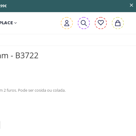
3,99€
PLACE

mm - B3722
 2 furos. Pode ser cosida ou colada.