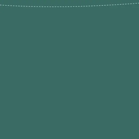
Novos pr
Revenda P
das 9h às 21h