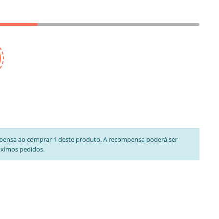
pensa ao comprar 1 deste produto. A recompensa poderá ser
óximos pedidos.