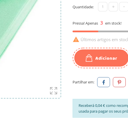
+
-
Quantidade:
3
Pressa! Apenas
em stock!

Últimos artigos em stoc
Adicionar
Partilhar em:
Receberá 0,04 € como recom
usada para pagar os seus pr