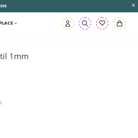
3,99€
PLACE

xtil 1mm
2.