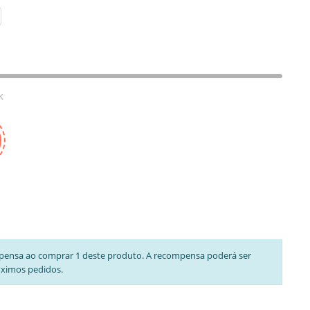
k
pensa ao comprar 1 deste produto. A recompensa poderá ser
óximos pedidos.