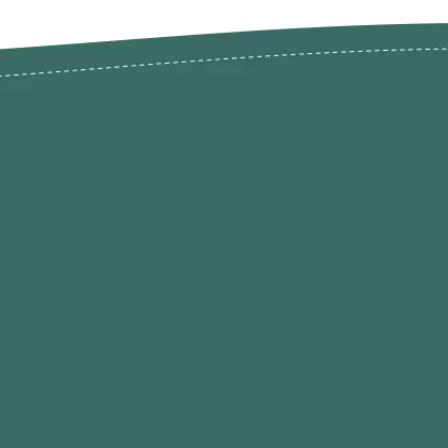
odutos
Envios Devoluções e Opç
Pagamento
rodutos até -50%
Termos de Privacidade
Condições de Utilização
Quem Somos / Contacto
Marketplace
Programa de Afiliados O
Hobby