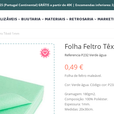
S (Portugal Continental) GRÁTIS a partir de 40€ | Encomendas inferiores: 
LIZÁVEIS
BIJUTARIA
MATERIAIS
RETROSARIA
MARKET




tro Têxtil 1mm
Folha Feltro Tê
Referencia
P232 Verde água
0,49 €
Folha de feltro maleável.
Cor: Verde água. Código cor: P23
Gramagem: 180gm2.
Composição: 100% Poliéster.
Espessura: 1mm.
Medidas: 20x30cm.