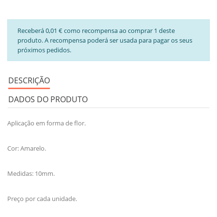
Receberá 0,01 € como recompensa ao comprar 1 deste
produto. A recompensa poderá ser usada para pagar os seus
próximos pedidos.
DESCRIÇÃO
DADOS DO PRODUTO
Aplicação em forma de flor.
Cor: Amarelo.
Medidas: 10mm.
Preço por cada unidade.