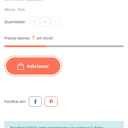
Altura - 7cm.
+
-
Quantidade:
7
Pressa! Apenas
em stock!
Adicionar
Partilhar em:
Receberá 0,07 € como recompensa ao comprar 1 deste