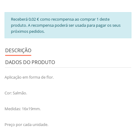
Receberá 0,02 € como recompensa ao comprar 1 deste
produto. A recompensa poderá ser usada para pagar os seus
próximos pedidos.
DESCRIÇÃO
DADOS DO PRODUTO
Aplicação em forma de flor.
Cor: Salmão.
Medidas: 16x19mm.
Preço por cada unidade.