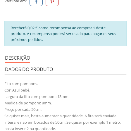
Partilhar em:
Receberá 0,02 € como recompensa ao comprar 1 deste
produto. A recompensa poderá ser usada para pagar os seus
próximos pedidos.
DESCRIÇÃO
DADOS DO PRODUTO
Fita com pompons.
Cor: Azul bebé.
Largura da fita com pompom: 13mm.
Medida de pompom: 8mm.
Preço por cada 50cm.
Se quiser mais, basta aumentar a quantidade. A fita será enviada
inteira, e não em bocados de 50cm. Se quiser por exemplo 1 metro,
basta inserir 2 na quantidade.