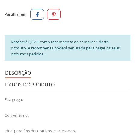
Partilhar em:
Receberá 0,02 € como recompensa ao comprar 1 deste
produto. A recompensa poderá ser usada para pagar os seus
próximos pedidos.
DESCRIÇÃO
DADOS DO PRODUTO
Fita grega.
Cor: Amarelo.
Ideal para fins decorativos, e artesanais.