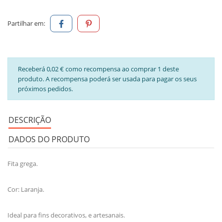
Partilhar em:
Receberá 0,02 € como recompensa ao comprar 1 deste
produto. A recompensa poderá ser usada para pagar os seus
próximos pedidos.
DESCRIÇÃO
DADOS DO PRODUTO
Fita grega.
Cor: Laranja.
Ideal para fins decorativos, e artesanais.