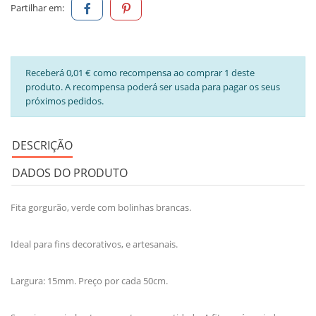
Partilhar em:
Receberá 0,01 € como recompensa ao comprar 1 deste
produto. A recompensa poderá ser usada para pagar os seus
próximos pedidos.
DESCRIÇÃO
DADOS DO PRODUTO
Fita gorgurão, verde com bolinhas brancas.
Ideal para fins decorativos, e artesanais.
Largura: 15mm. Preço por cada 50cm.