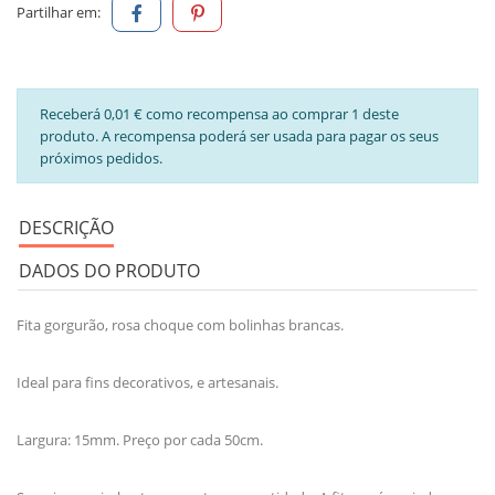
Partilhar em:
Receberá 0,01 € como recompensa ao comprar 1 deste
produto. A recompensa poderá ser usada para pagar os seus
próximos pedidos.
DESCRIÇÃO
DADOS DO PRODUTO
Fita gorgurão, rosa choque com bolinhas brancas.
Ideal para fins decorativos, e artesanais.
Largura: 15mm. Preço por cada 50cm.