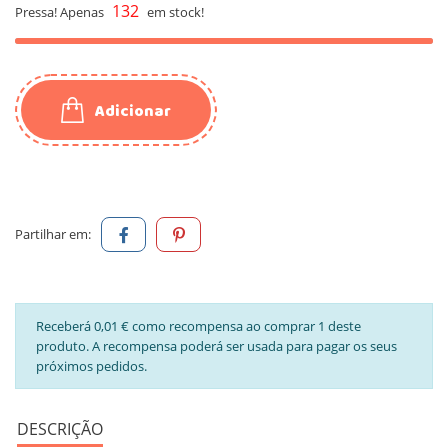
132
Pressa! Apenas
em stock!
Adicionar
Partilhar em:
Receberá 0,01 € como recompensa ao comprar 1 deste
produto. A recompensa poderá ser usada para pagar os seus
próximos pedidos.
DESCRIÇÃO