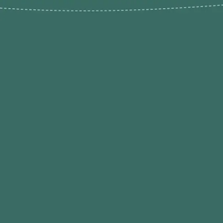
Novos pr
Revenda P
das 9h às 21h