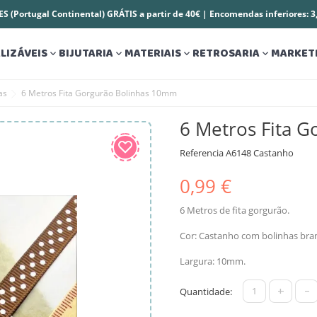
S (Portugal Continental) GRÁTIS a partir de 40€ | Encomendas inferiores: 
LIZÁVEIS
BIJUTARIA
MATERIAIS
RETROSARIA
MARKET




as
6 Metros Fita Gorgurão Bolinhas 10mm
6 Metros Fita 
Referencia
A6148 Castanho
0,99 €
6 Metros de fita gorgurão.
Cor: Castanho com bolinhas bra
Largura: 10mm.
+
-
Quantidade: