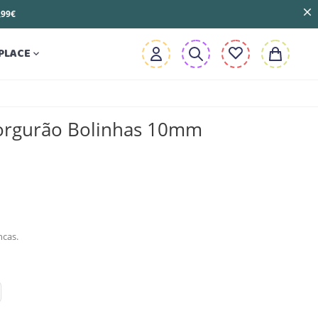
3,99€
PLACE

Gorgurão Bolinhas 10mm
ncas.