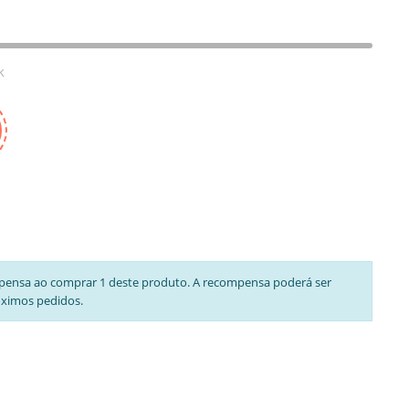
k
pensa ao comprar 1 deste produto. A recompensa poderá ser
óximos pedidos.