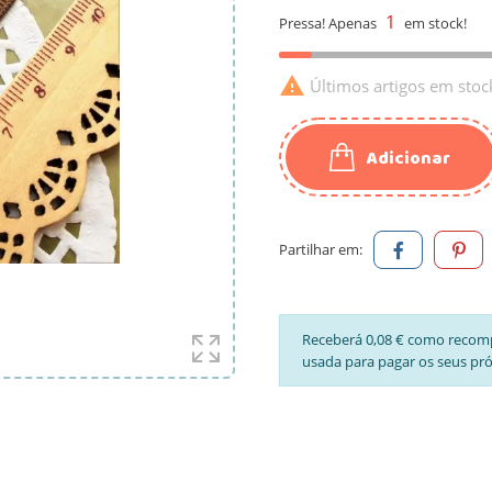
1
Pressa! Apenas
em stock!

Últimos artigos em stoc
Adicionar
Partilhar em:
Receberá 0,08 € como recom
usada para pagar os seus pr