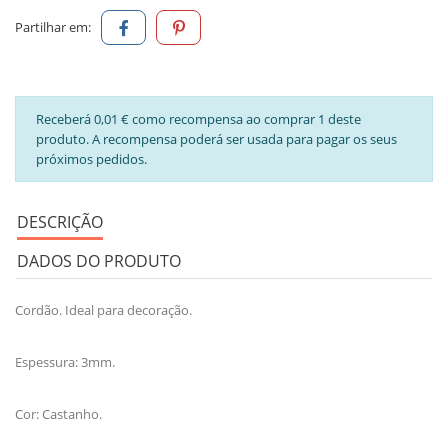
Partilhar em:
Receberá 0,01 € como recompensa ao comprar 1 deste
produto. A recompensa poderá ser usada para pagar os seus
próximos pedidos.
DESCRIÇÃO
DADOS DO PRODUTO
Cordão. Ideal para decoração.
Espessura: 3mm.
Cor: Castanho.