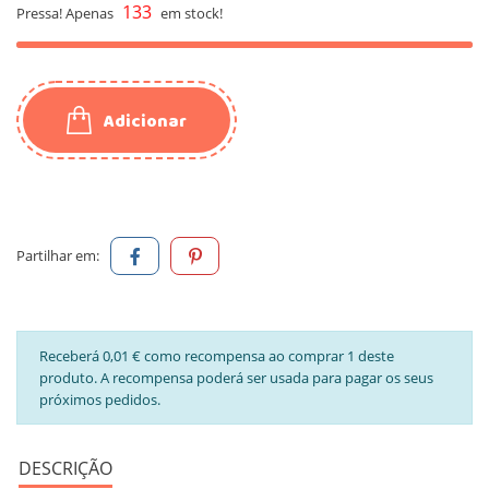
133
Pressa! Apenas
em stock!
Adicionar
Partilhar em:
Receberá 0,01 € como recompensa ao comprar 1 deste
produto. A recompensa poderá ser usada para pagar os seus
próximos pedidos.
DESCRIÇÃO