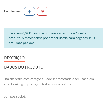
Partilhar em:
Receberá 0,02 € como recompensa ao comprar 1 deste
produto. A recompensa poderá ser usada para pagar os seus
próximos pedidos.
DESCRIÇÃO
DADOS DO PRODUTO
Fita em cetim com corações. Pode ser recortado e ser usado em
scrapbooking, bijuteria, ou trabalhos de costura.
Cor: Rosa bebé.