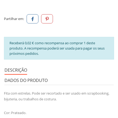
Partilhar em:
Receberá 0,02 € como recompensa ao comprar 1 deste
produto. A recompensa poderá ser usada para pagar os seus
próximos pedidos.
DESCRIÇÃO
DADOS DO PRODUTO
Fita com estrelas. Pode ser recortado e ser usado em scrapbooking,
bijuteria, ou trabalhos de costura.
Cor: Prateado.