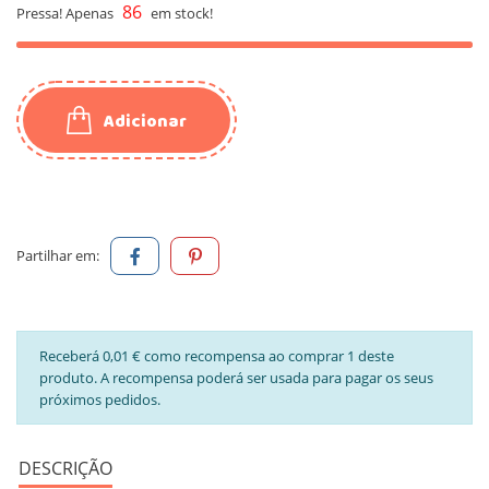
86
Pressa! Apenas
em stock!
Adicionar
Partilhar em:
Receberá 0,01 € como recompensa ao comprar 1 deste
produto. A recompensa poderá ser usada para pagar os seus
próximos pedidos.
DESCRIÇÃO