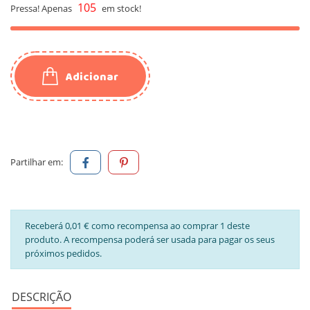
105
Pressa! Apenas
em stock!
Adicionar
Partilhar em:
Receberá 0,01 € como recompensa ao comprar 1 deste
produto. A recompensa poderá ser usada para pagar os seus
próximos pedidos.
DESCRIÇÃO