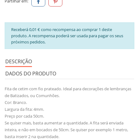
Partilhar em:
Receberá 0,01 € como recompensa ao comprar 1 deste
produto. A recompensa poderá ser usada para pagar os seus
próximos pedidos.
DESCRIÇÃO
DADOS DO PRODUTO
Fita de cetim com fio prateado. Ideal para decorações de lembranças
de Batizados, ou Comunhões.
Cor: Branco.
Largura da fita: 4mm.
Preço por cada 50cm.
Se quiser mais, basta aumentar a quantidade. A fita será enviada
inteira, e não em bocados de 50cm. Se quiser por exemplo 1 metro,
basta inserir 2 na quantidade.