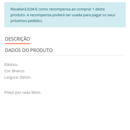
Receberá 0,04 € como recompensa ao comprar 1 deste
produto. A recompensa poderá ser usada para pagar os seus
próximos pedidos.
DESCRIÇÃO
DADOS DO PRODUTO
Elástico.
Cor: Branco.
Largura: 20mm.
Preço por cada 50cm.