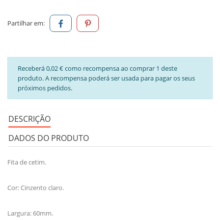
Partilhar em:
Receberá 0,02 € como recompensa ao comprar 1 deste
produto. A recompensa poderá ser usada para pagar os seus
próximos pedidos.
DESCRIÇÃO
DADOS DO PRODUTO
Fita de cetim.
Cor: Cinzento claro.
Largura: 60mm.