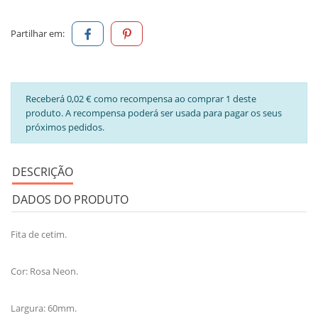
Partilhar em:
Receberá 0,02 € como recompensa ao comprar 1 deste
produto. A recompensa poderá ser usada para pagar os seus
próximos pedidos.
DESCRIÇÃO
DADOS DO PRODUTO
Fita de cetim.
Cor: Rosa Neon.
Largura: 60mm.