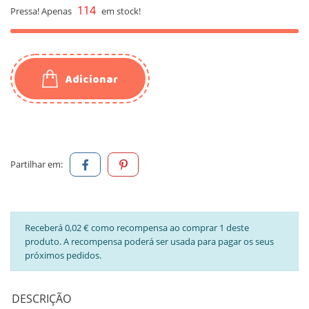
114
Pressa! Apenas
em stock!
Adicionar
Partilhar em:
Receberá 0,02 € como recompensa ao comprar 1 deste
produto. A recompensa poderá ser usada para pagar os seus
próximos pedidos.
DESCRIÇÃO