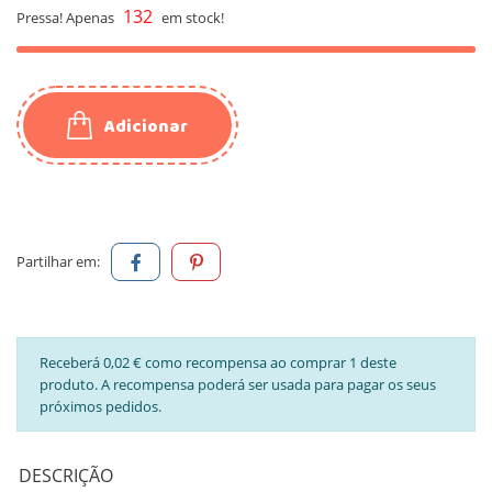
132
Pressa! Apenas
em stock!
Adicionar
Partilhar em:
Receberá 0,02 € como recompensa ao comprar 1 deste
produto. A recompensa poderá ser usada para pagar os seus
próximos pedidos.
DESCRIÇÃO