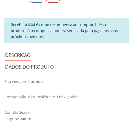
Receberá 0,04 € como recompensa ao comprar 1 deste
produto. A recompensa poderá ser usada para pagar os seus
próximos pedidos.
DESCRIÇÃO
DADOS DO PRODUTO
Fita viés com franzido.
Composição: 67% Poliéster e 33% Algodão.
Cor: Bordeaux.
Largura: 24mm.