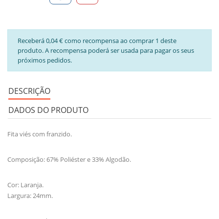
Receberá 0,04 € como recompensa ao comprar 1 deste
produto. A recompensa poderá ser usada para pagar os seus
próximos pedidos.
DESCRIÇÃO
DADOS DO PRODUTO
Fita viés com franzido.
Composição: 67% Poliéster e 33% Algodão.
Cor: Laranja.
Largura: 24mm.