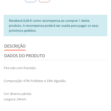
Receberá 0,04 € como recompensa ao comprar 1 deste
produto. A recompensa poderá ser usada para pagar os seus
próximos pedidos.
DESCRIÇÃO
DADOS DO PRODUTO
Fita viés com franzido.
Composição: 67% Poliéster e 33% Algodão.
Cor: Branco pérola.
Largura: 24mm.